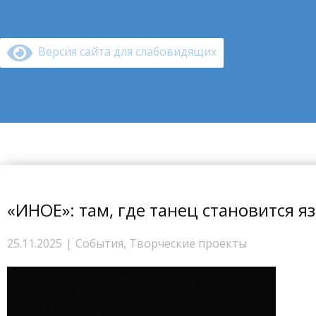
Версия сайта для слабовидящих
Главная
Режим работы
Бассейн
«ИНОЕ»: там, где танец становится 
25.11.2025
События
,
Творческие проекты