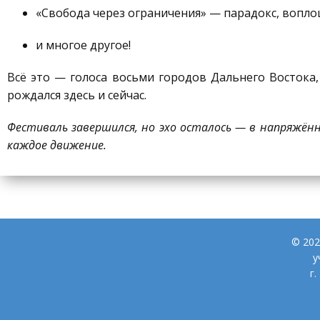
«Свобода через ограничения» — парадокс, вопл
и многое другое!
Всё это — голоса восьми городов Дальнего Востока,
рождался здесь и сейчас.
Фестиваль завершился, но эхо осталось — в напряжё
каждое движение.
© 202
у
г.