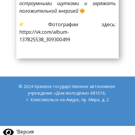
остроумными шутками и заряжать
положительной энергией
Фотографии здесь:
https://vk.com/album-
137825538_309300499
© 2024 Краевое государственное автономное
учреждение «Дом молодёжи» 681016,
г. Комсомольск-на-Амуре, пр. Мира, д. 2
’Версия