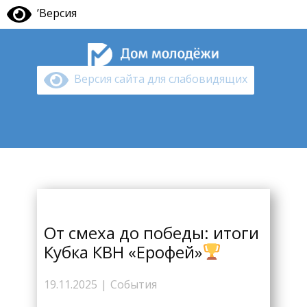
’Версия
Версия сайта для слабовидящих
Главная
Режим работы
Бассе
От смеха до победы: итоги
Кубка КВН «Ерофей»
19.11.2025
События